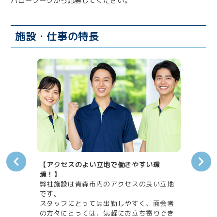
ハローワークから応募してください。
施設・仕事の特長
【アクセスのよい立地で働きやすい環
【働
デイサ
境！】
しみ
等デイ
弊社施設は青森市内のアクセスの良い立地
やる
営。安
です。
整え
して働
スタッフにとっては出勤しやすく、面会者
施設
金5万
の方々にとっては、気軽にお立ち寄りでき
でも