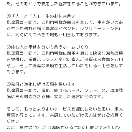
た。そのおかげで安定した経営をすることができています。
①「人」と「人」一生のお付き合い
私達職員一同は、ご利用者様が毎日を楽しく、生きがいのあ
る生活が送れる様に豊富なイベント、レクリエーションを行
い、同時にくつろぎの場もご用意しております。
②住む人と幸せを分かち合うホームづくり
私達職員一同は、ご利用者様に四季を通じて快適な温熱環境
を提供し、栄養バランスと変化に富んだ良質なお食事をご用
意し、そして清潔な環境で生活していただけるご用意をして
おります。
③発展と進化し続ける事を誓います
私達職員一同は、進化し続けるハード、ソフト、又、環境整
備にも即対応できる様、安定した運営に努めます。
そして、もっとよりよいサービスを提供したいと思い、求人
募集を行っています。共感していただける方はぜひご応募く
ださい。
また、当社は”少しだけ興味がある””話だけ聞いてみたい”と